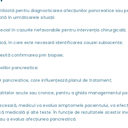
ilizată pentru diagnosticarea afecțiunilor pancreatice sau p
tă în următoarele situații:
cial în cazurile nefavorabile pentru intervenția chirurgicală;
nică, în care este necesară identificarea cauzei subiacente;
sită confirmarea prin biopsie;
bolilor pancreatice;
r pancreatice, care influențează planul de tratament;
eatitelor acute sau cronice, pentru a ghida managementul pac
cesară, medicul va evalua simptomele pacientului, va efectua 
 medicală și alte teste. În funcție de rezultatele acestor in
au a evalua afecțiunea pancreatică.