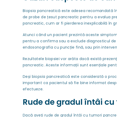
Biopsia pancreatică este adesea recomandată în
de probe de țesut pancreatic pentru a evalua pr
pancreatic, cum ar fi pierderea inexplicabilă în 
Atunci când un pacient prezintă aceste simptom
pentru a confirma sau a exclude diagnosticul de
endosonografia cu puncție fină, sau prin interven
Rezultatele biopsiei vor arăta dacă există prezenț
pancreatic. Aceste informații sunt esențiale pentru
Deși biopsia pancreatică este considerată o proced
important ca pacientul să fie bine informat despre
efectueze.
Rude de gradul întâi cu
Dacă aveți rude de gradul întâi cu tumori pancrea