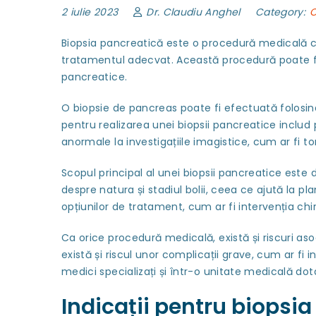
2 iulie 2023
Dr. Claudiu Anghel
Category:
C
Biopsia pancreatică este o procedură medicală c
tratamentul adecvat. Această procedură poate fi
pancreatice.
O biopsie de pancreas poate fi efectuată folosind 
pentru realizarea unei biopsii pancreatice includ 
anormale la investigațiile imagistice, cum ar fi
Scopul principal al unei biopsii pancreatice este d
despre natura și stadiul bolii, ceea ce ajută la 
opțiunilor de tratament, cum ar fi intervenția chi
Ca orice procedură medicală, există și riscuri as
există și riscul unor complicații grave, cum ar f
medici specializați și într-o unitate medicală d
Indicații pentru biopsi