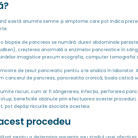
ă?
nd există anumite semne și simptome care pot indica prezen
rte.
 o biopsie de pancreas se numără: dureri abdominale persiste
r în galben), creșterea anormală a enzimelor pancreatice în sân
aminărilor imagistice precum ecografia, computer tomografia
mostre de țesut pancreatic pentru a le analiza în laborator. 
m cancerul de pancreas, pancreatita cronică, boala cistică s
ite riscuri, cum ar fi sângerarea, infecția, perforarea pancr
 Totuși, beneficiile obținute prin efectuarea acestei procedur
, pot depăși riscurile asociate acesteia.
 acest procedeu
lizat pentru a determina prezența sau stadiul unei afecțiuni