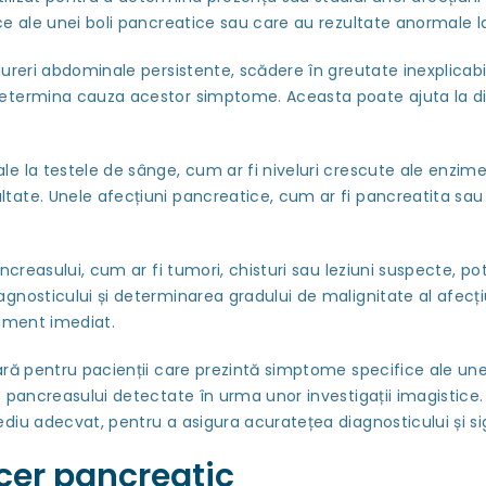
ce ale unei boli pancreatice sau care au rezultate anormale l
ureri abdominale persistente, scădere în greutate inexplicabi
etermina cauza acestor simptome. Aceasta poate ajuta la diag
 la testele de sânge, cum ar fi niveluri crescute ale enzimel
tate. Unele afecțiuni pancreatice, cum ar fi pancreatita sau
ncreasului, cum ar fi tumori, chisturi sau leziuni suspecte, p
nosticului și determinarea gradului de malignitate al afecțiun
tament imediat.
ară pentru pacienții care prezintă simptome specifice ale une
e pancreasului detectate în urma unor investigații imagistice
diu adecvat, pentru a asigura acuratețea diagnosticului și si
cer pancreatic