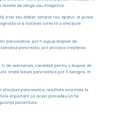
a testele de sânge sau imagistice.
lă, icter sau diabet zaharat nou apărut, ar putea
nosticul și tratarea corectă a afecțiunii
or pancreatice, pot fi supuși biopsiei de
 cancerul pancreatic, pot provoca creșterea
ot fi, de asemenea, candidați pentru o biopsie de
ii. Unele leziuni pancreatice pot fi benigne, în
i afecțiuni pancreatice, rezultate anormale la
. Este important ca acest procedeu să fie
guranța pacientului.