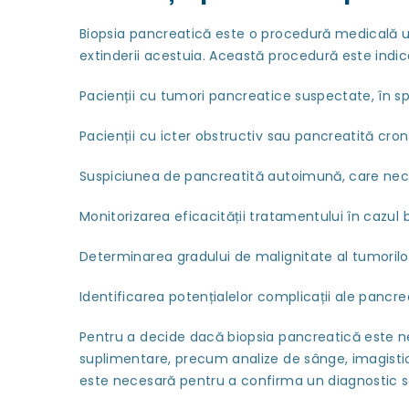
Biopsia pancreatică este o procedură medicală ut
extinderii acestuia. Această procedură este indica
Pacienții cu tumori pancreatice suspectate, în spe
Pacienții cu icter obstructiv sau pancreatită cro
Suspiciunea de pancreatită autoimună, care nece
Monitorizarea eficacității tratamentului în cazul 
Determinarea gradului de malignitate al tumorilo
Identificarea potențialelor complicații ale pancr
Pentru a decide dacă biopsia pancreatică este ne
suplimentare, precum analize de sânge, imagistică
este necesară pentru a confirma un diagnostic s