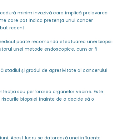
cedură minim invazivă care implică prelevarea
ome care pot indica prezența unui cancer
ebut recent.
medicul poate recomanda efectuarea unei biopsii
jutorul unei metode endoscopice, cum ar fi
 stadiul și gradul de agresivitate al cancerului
infecția sau perforarea organelor vecine. Este
riscurile biopsiei înainte de a decide să o
iuni. Acest lucru se datorează unei influențe