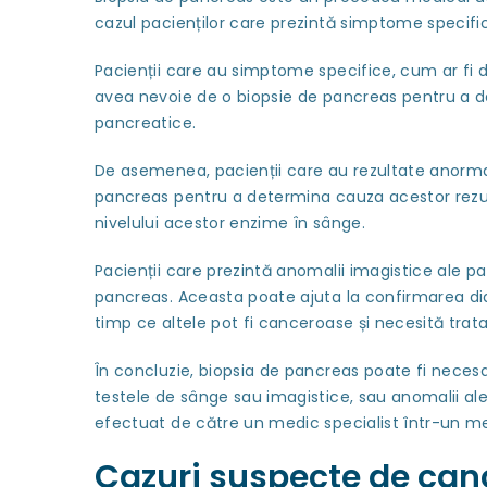
cazul pacienților care prezintă simptome specifi
Pacienții care au simptome specifice, cum ar fi d
avea nevoie de o biopsie de pancreas pentru a d
pancreatice.
De asemenea, pacienții care au rezultate anormale
pancreas pentru a determina cauza acestor rezul
nivelului acestor enzime în sânge.
Pacienții care prezintă anomalii imagistice ale pa
pancreas. Aceasta poate ajuta la confirmarea diag
timp ce altele pot fi canceroase și necesită tra
În concluzie, biopsia de pancreas poate fi neces
testele de sânge sau imagistice, sau anomalii al
efectuat de către un medic specialist într-un me
Cazuri suspecte de can