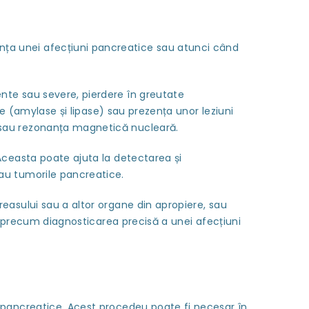
ța unei afecțiuni pancreatice sau atunci când
nte sau severe, pierdere în greutate
ge (amylase și lipase) sau prezența unor leziuni
 sau rezonanța magnetică nucleară.
Aceasta poate ajuta la detectarea și
au tumorile pancreatice.
easului sau a altor organe din apropiere, sau
i, precum diagnosticarea precisă a unei afecțiuni
 pancreatice. Acest procedeu poate fi necesar în