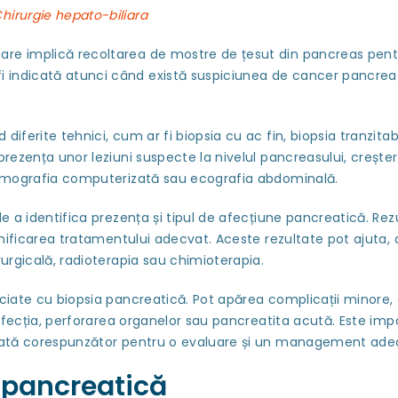
hirurgie hepato-biliara
are implică recoltarea de mostre de țesut din pancreas pentr
 indicată atunci când există suspiciunea de cancer pancreati
diferite tehnici, cum ar fi biopsia cu ac fin, biopsia tranzit
prezența unor leziuni suspecte la nivelul pancreasului, creșter
 tomografia computerizată sau ecografia abdominală.
e a identifica prezența și tipul de afecțiune pancreatică. Rezu
planificarea tratamentului adecvat. Aceste rezultate pot ajuta
rurgicală, radioterapia sau chimioterapia.
ociate cu biopsia pancreatică. Pot apărea complicații minore,
i infecția, perforarea organelor sau pancreatita acută. Este i
otată corespunzător pentru o evaluare și un management adecva
a pancreatică