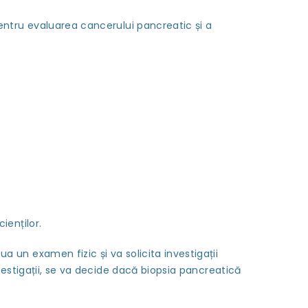
entru evaluarea cancerului pancreatic și a
ienților.
un examen fizic și va solicita investigații
vestigații, se va decide dacă biopsia pancreatică