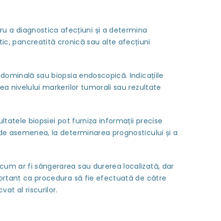
u a diagnostica afecțiuni și a determina
c, pancreatită cronică sau alte afecțiuni
abdominală sau biopsia endoscopică. Indicațiile
ea nivelului markerilor tumorali sau rezultate
ltatele biopsiei pot furniza informații precise
, de asemenea, la determinarea prognosticului și a
 cum ar fi sângerarea sau durerea localizată, dar
mportant ca procedura să fie efectuată de către
t al riscurilor.