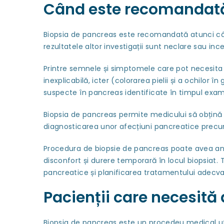
Când este recomandat
Biopsia de pancreas este recomandată atunci câ
rezultatele altor investigații sunt neclare sau ince
Printre semnele și simptomele care pot necesita
inexplicabilă, icter (colorarea pielii și a ochilo
suspecte în pancreas identificate în timpul ex
Biopsia de pancreas permite medicului să obțină 
diagnosticarea unor afecțiuni pancreatice precu
Procedura de biopsie de pancreas poate avea anum
disconfort și durere temporară în locul biopsiat.
pancreatice și planificarea tratamentului adecvat
Pacienții care necesită
Biopsia de pancreas este un procedeu medical uti