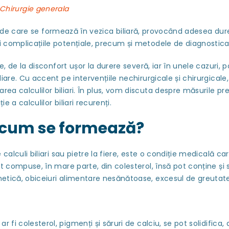
Chirurgie generala
e solide care se formează în vezica biliară, provocând adesea dur
i complicațiile potențiale, precum și metodele de diagnosticare
de la disconfort ușor la durere severă, iar în unele cazuri, p
biliare. Cu accent pe intervențiile nechirurgicale și chirurgi
ea calculilor biliari. În plus, vom discuta despre măsurile prev
e a calculilor biliari recurenți.
și cum se formează?
culi biliari sau pietre la fiere, este o condiție medicală cara
nt compuse, în mare parte, din colesterol, însă pot conține și s
enetică, obiceiuri alimentare nesănătoase, excesul de greutate
r fi colesterol, pigmenți și săruri de calciu, se pot solidifica,