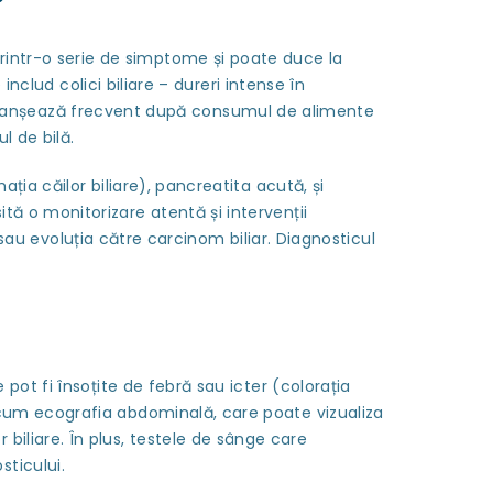
?
ntr-o serie de simptome și poate duce la
lud colici biliare – dureri intense în
eclanșează frecvent după consumul de alimente
l de bilă.
ția căilor biliare), pancreatita acută, și
ită o monitorizare atentă și intervenții
u evoluția către carcinom biliar. Diagnosticul
pot fi însoțite de febră sau icter (colorația
precum ecografia abdominală, care poate vizualiza
biliare. În plus, testele de sânge care
sticului.