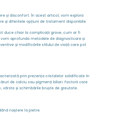
ere și disconfort. În acest articol, vom explora
 și diferitele opțiuni de tratament disponibile.
ot duce chiar la complicații grave, cum ar fi
cale, vom aprofunda metodele de diagnosticare și
entive și modificările stilului de viață care pot
cterizată prin prezența cristalelor solidificate în
ăruri de calciu sau pigmenți biliari. Factorii care
, vârsta și schimbările bruște de greutate.
 dând naștere la pietre.