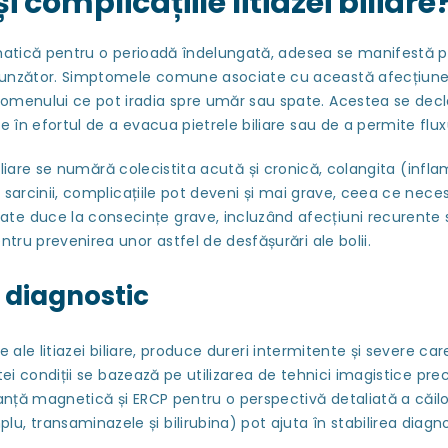
complicațiile litiazei biliare
că pentru o perioadă îndelungată, adesea se manifestă pri
unzător. Simptomele comune asociate cu această afecțiune inc
bdomenului ce pot iradia spre umăr sau spate. Acestea se d
 în efortul de a evacua pietrele biliare sau de a permite fluxu
are se numără colecistita acută și cronică, colangita (inflama
l sarcinii, complicațiile pot deveni și mai grave, ceea ce neces
e duce la consecințe grave, incluzând afecțiuni recurente sa
ntru prevenirea unor astfel de desfășurări ale bolii.
i diagnostic
 litiazei biliare, produce dureri intermitente și severe care 
cestei condiții se bazează pe utilizarea de tehnici imagistice 
anță magnetică și ERCP pentru o perspectivă detaliată a căilor 
, transaminazele și bilirubina) pot ajuta în stabilirea diagno