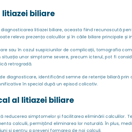
itiazei biliare
gnosticarea litiazei biliare, aceasta fiind recunoscută pentru
te releva prezența calculilor și în căile biliare principale și 
e sau în cazul suspiciunilor de complicații, tomografia co
n situația unor simptome severe, precum icterul, pot fi consi
ică retrogradă.
nosticare, identificând semne de retenție biliară prin creș
nificative în special după un episod colicativ.
 al litiazei biliare
educerea simptomelor și facilitarea eliminării calculilor. Te
ta calculii, permițând eliminarea lor naturală. În plus, medi
iuni și pentru a preveni formarea de noi calculi.