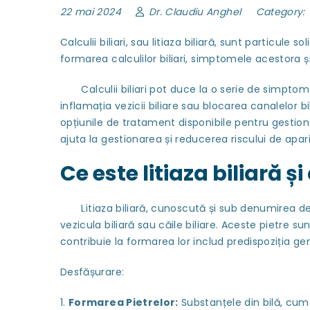
22 mai 2024
Dr. Claudiu Anghel
Category:
Calculii biliari, sau litiaza biliară, sunt particul
formarea calculilor biliari, simptomele acestora ș
Calculii biliari pot duce la o serie de simptome, 
inflamația vezicii biliare sau blocarea canalelor 
opțiunile de tratament disponibile pentru gestionar
ajuta la gestionarea și reducerea riscului de apariți
Ce este litiaza biliară 
Litiaza biliară, cunoscută și sub denumirea de cal
vezicula biliară sau căile biliare. Aceste pietre su
contribuie la formarea lor includ predispoziția g
Desfășurare:
Formarea Pietrelor:
Substanțele din bilă, cum a