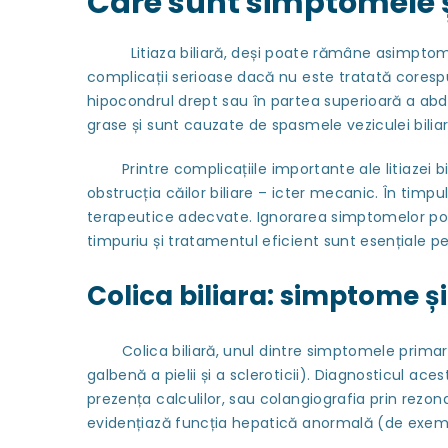
Care sunt simptomele și 
Litiaza biliară, deși poate rămâne asimptomati
complicații serioase dacă nu este tratată coresp
hipocondrul drept sau în partea superioară a a
grase și sunt cauzate de spasmele veziculei biliare
Printre complicațiile importante ale litiazei bili
obstrucția căilor biliare – icter mecanic. În timpu
terapeutice adecvate. Ignorarea simptomelor poat
timpuriu și tratamentul eficient sunt esențiale pe
Colica biliara: simptome ș
Colica biliară, unul dintre simptomele primare ale
galbenă a pielii și a scleroticii). Diagnosticul a
prezența calculilor, sau colangiografia prin rezon
evidențiază funcția hepatică anormală (de exemplu