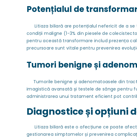
Potențialul de transforma
Litiaza biliară are potențialul nefericit de a se 
condiții maligne (1-3% din piesele de colecistect
pentru această transformare includ prezența calculi
precursoare sunt vitale pentru prevenirea evoluți
Tumori benigne și adenomat
Tumorile benigne și adenomatoasele din tractul 
imagistică avansată și testele de sânge pentru fu
administrarea unui tratament eficient pot contribu
Diagnostice și opțiuni d
Litiaza biliară este o afecțiune ce poate afecta 
gestionarea simptomelor și prevenirea complicații