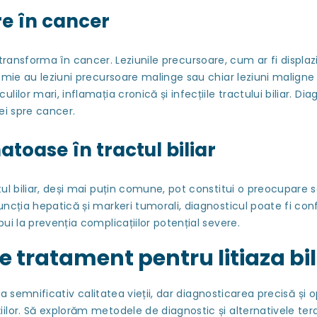
re în cancer
transforma în cancer. Leziunile precursoare, cum ar fi displazia
omie au leziuni precursoare malinge sau chiar leziuni maligne
lor mari, inflamația cronică și infecțiile tractului biliar. Dia
ei spre cancer.
oase în tractul biliar
biliar, deși mai puțin comune, pot constitui o preocupare 
ncția hepatică și markeri tumorali, diagnosticul poate fi con
i la prevenția complicațiilor potențial severe.
e tratament pentru litiaza bi
semnificativ calitatea vieții, dar diagnosticarea precisă și o
lor. Să explorăm metodele de diagnostic și alternativele tera