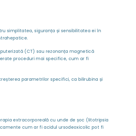
 simplitatea, siguranța și sensibilitatea ei în
intrahepatice.
mputerizată (CT) sau rezonanța magnetică
derate proceduri mai specifice, cum ar fi
terea parametrilor specifici, ca bilirubina și
rapia extracorporeală cu unde de șoc (litotripsia
camente cum ar fi acidul ursodeoxicolic pot fi