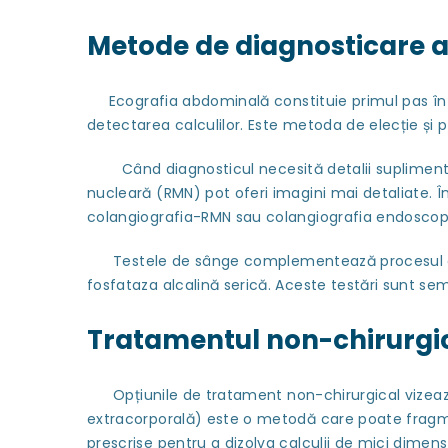
Metode de diagnosticare a l
Ecografia abdominală constituie primul pas în dia
detectarea calculilor. Este metoda de elecție și poa
Când diagnosticul necesită detalii suplimentar
nucleară (RMN) pot oferi imagini mai detaliate. Î
colangiografia-RMN sau colangiografia endoscop
Testele de sânge complementează procesul de diag
fosfataza alcalină serică. Aceste testări sunt sem
Tratamentul non-chirurgical
Opțiunile de tratament non-chirurgical vizează r
extracorporală) este o metodă care poate fragmen
prescrise pentru a dizolva calculii de mici dimens