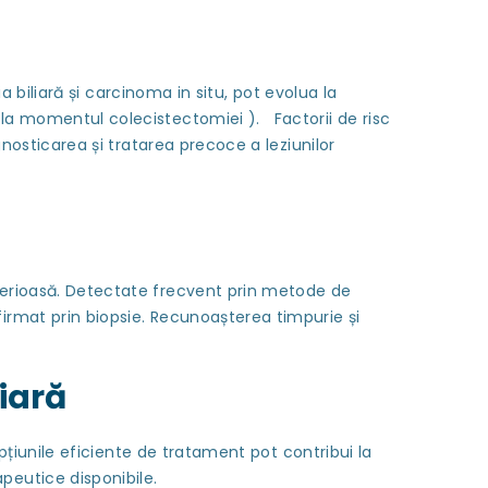
 biliară și carcinoma in situ, pot evolua la
 la momentul colecistectomiei ). Factorii de risc
gnosticarea și tratarea precoce a leziunilor
serioasă. Detectate frecvent prin metode de
firmat prin biopsie. Recunoașterea timpurie și
liară
pțiunile eficiente de tratament pot contribui la
peutice disponibile.